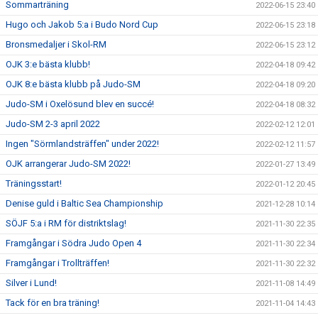
Sommarträning
2022-06-15 23:40
Hugo och Jakob 5:a i Budo Nord Cup
2022-06-15 23:18
Bronsmedaljer i Skol-RM
2022-06-15 23:12
OJK 3:e bästa klubb!
2022-04-18 09:42
OJK 8:e bästa klubb på Judo-SM
2022-04-18 09:20
Judo-SM i Oxelösund blev en succé!
2022-04-18 08:32
Judo-SM 2-3 april 2022
2022-02-12 12:01
Ingen "Sörmlandsträffen" under 2022!
2022-02-12 11:57
OJK arrangerar Judo-SM 2022!
2022-01-27 13:49
Träningsstart!
2022-01-12 20:45
Denise guld i Baltic Sea Championship
2021-12-28 10:14
SÖJF 5:a i RM för distriktslag!
2021-11-30 22:35
Framgångar i Södra Judo Open 4
2021-11-30 22:34
Framgångar i Trollträffen!
2021-11-30 22:32
Silver i Lund!
2021-11-08 14:49
Tack för en bra träning!
2021-11-04 14:43