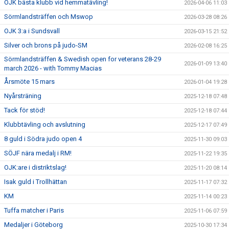
OJK bästa klubb vid hemmatävling!
2026-04-06 11:03
Sörmlandsträffen och Mswop
2026-03-28 08:26
OJK 3:a i Sundsvall
2026-03-15 21:52
Silver och brons på judo-SM
2026-02-08 16:25
Sörmlandsträffen & Swedish open for veterans 28-29
2026-01-09 13:40
march 2026 - with Tommy Macias
Årsmöte 15 mars
2026-01-04 19:28
Nyårsträning
2025-12-18 07:48
Tack för stöd!
2025-12-18 07:44
Klubbtävling och avslutning
2025-12-17 07:49
8 guld i Södra judo open 4
2025-11-30 09:03
SÖJF nära medalj i RM!
2025-11-22 19:35
OJK:are i distriktslag!
2025-11-20 08:14
Isak guld i Trollhättan
2025-11-17 07:32
KM
2025-11-14 00:23
Tuffa matcher i Paris
2025-11-06 07:59
Medaljer i Göteborg
2025-10-30 17:34