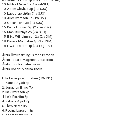
KALENDER
10. Niklas Müller 3p (1:a vet-SM)
10. Adam Clevhult 3p (1:a SJO)
WEBSHOP
10. Lucas Igelström (1:a SJO)
10. Alice Ivarsson 3p (1:a DM)
10. Oscar Borin 3p (1:a SJO)
15. Patrik Lillquist 2p (2:a vet-SM)
15. Mark Kurchyn 2p (2:a SJO)
15. Erika Wilhelmsson 2p (2:a DM)
18. Denise Malmsten 1p (3:a JSM)
18. Elwa Edström 1p (3:a Lag-RM)
Årets Överraskning: Simon Persson
Årets Ledare: Magnus Gustafsson
Årets Judoka: Peter Ivarsson
Årets Coach: Martina Thorn
Lilla Tävlingsbarometern (U9-U11)
1. Zainab Ayadi 8p
2. Jonathan Erling 7p
2. Isak Ivarsson 7p
4. Leia Riström 6p
4. Zakaria Ayadi 6p
6. Theo Neren 3p
6. Regina Larsson 3p