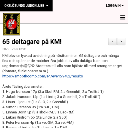
OXELÖSUNDS JUDOKLUBB
LOGGA IN
HEM
65 deltagare på KM!
NYHETER
<
>
2022-12-04 18:03
OM KLUBBEN
KM blev en lyckad avslutning på höstterminen. 65 deltagare och många
fina och spännande matcher. Bra jobbat av alla duktiga barn och
ungdomar.👍👏🙂🥋 Stort tack till alla som hjälpte till med arrangemanget
TRÄNINGSTIDER
(domare, funktionärer m.m.).
https://smoothcomp.com/en/event/9482/results
TÄVLING
Årets Tävlingsbarometer:
KONTAKT
1. Hugo Ivarsson 17p (3:a Skol-RM, 2:a Greenhill, 2:a Trollträff)
2. Jakob Ivarsson 14p (1:a Linde, 3:a Greenhill, 2:a Trollträff)
3. Linus Liljequist (1:a SJO, 2:a Greenhill)
SPONSORER
4. Simon Persson 9p (1:a SJO, DM)
5. Linnea Borin 5p (3:a skol-RM, 3:a Lag-RM)
MEDLEMSKAP
5. Lukas Riström 5p (3:a Linde, 2:a SJO)
8. Peter Ivarsson 4p (1:a vet-SM, 3:a vet-VM)
8. Rasmus Linder 4p (3:a Linde, 1:a DM)