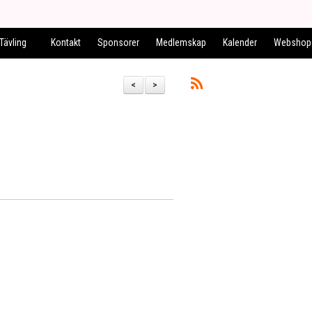
Tävling
Kontakt
Sponsorer
Medlemskap
Kalender
Webshop
<
>