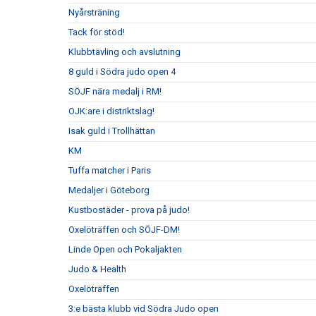
Nyårsträning
Tack för stöd!
Klubbtävling och avslutning
8 guld i Södra judo open 4
SÖJF nära medalj i RM!
OJK:are i distriktslag!
Isak guld i Trollhättan
KM
Tuffa matcher i Paris
Medaljer i Göteborg
Kustbostäder - prova på judo!
Oxelöträffen och SÖJF-DM!
Linde Open och Pokaljakten
Judo & Health
Oxelöträffen
3:e bästa klubb vid Södra Judo open