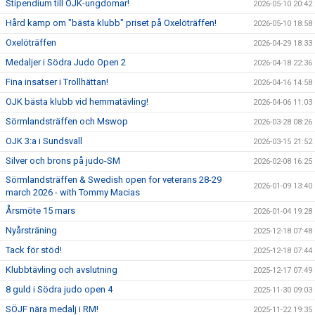
Stipendium till OJK-ungdomar!
2026-05-10 20:42
Hård kamp om "bästa klubb" priset på Oxelöträffen!
2026-05-10 18:58
Oxelöträffen
2026-04-29 18:33
Medaljer i Södra Judo Open 2
2026-04-18 22:36
Fina insatser i Trollhättan!
2026-04-16 14:58
OJK bästa klubb vid hemmatävling!
2026-04-06 11:03
Sörmlandsträffen och Mswop
2026-03-28 08:26
OJK 3:a i Sundsvall
2026-03-15 21:52
Silver och brons på judo-SM
2026-02-08 16:25
Sörmlandsträffen & Swedish open for veterans 28-29
2026-01-09 13:40
march 2026 - with Tommy Macias
Årsmöte 15 mars
2026-01-04 19:28
Nyårsträning
2025-12-18 07:48
Tack för stöd!
2025-12-18 07:44
Klubbtävling och avslutning
2025-12-17 07:49
8 guld i Södra judo open 4
2025-11-30 09:03
SÖJF nära medalj i RM!
2025-11-22 19:35