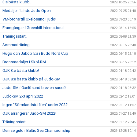
3:e bästa klubb!
2022-10-25 20:56
Medaljer i Linde Judo Open
2022-09-25 21:48
VM-brons till Oxelösund i judo!
2022-09-23 00:19
Framgångar i Greenhill International
2022-08-14 13:55
Träningsstart!
2022-08-08 21:39
Sommarträning
2022-06-15 23:40
Hugo och Jakob 5:a i Budo Nord Cup
2022-06-15 23:18
Bronsmedaljer i Skol-RM
2022-06-15 23:12
OJK 3:e bästa klubb!
2022-04-18 09:42
OJK 8:e bästa klubb på Judo-SM
2022-04-18 09:20
Judo-SM i Oxelösund blev en succé!
2022-04-18 08:32
Judo-SM 2-3 april 2022
2022-02-12 12:01
Ingen "Sörmlandsträffen" under 2022!
2022-02-12 11:57
OJK arrangerar Judo-SM 2022!
2022-01-27 13:49
Träningsstart!
2022-01-12 20:45
Denise guld i Baltic Sea Championship
2021-12-28 10:14