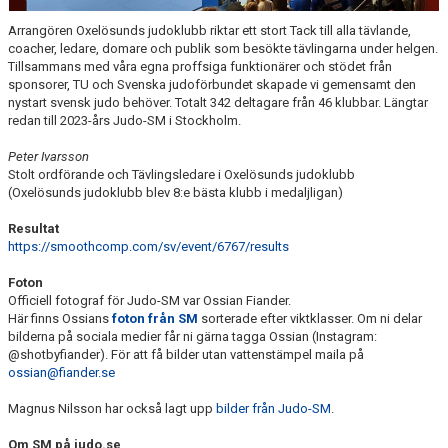
KALENDER
Arrangören Oxelösunds judoklubb riktar ett stort Tack till alla tävlande,
WEBSHOP
coacher, ledare, domare och publik som besökte tävlingarna under helgen.
Tillsammans med våra egna proffsiga funktionärer och stödet från
sponsorer, TU och Svenska judoförbundet skapade vi gemensamt den
nystart svensk judo behöver. Totalt 342 deltagare från 46 klubbar. Längtar
redan till 2023-års Judo-SM i Stockholm.
Peter Ivarsson
Stolt ordförande och Tävlingsledare i Oxelösunds judoklubb
(Oxelösunds judoklubb blev 8:e bästa klubb i medaljligan)
Resultat
https://smoothcomp.com/sv/event/6767/results
Foton
Officiell fotograf för Judo-SM var Ossian Fiander.
Här finns Ossians
foton från SM
sorterade efter viktklasser. Om ni delar
bilderna på sociala medier får ni gärna tagga Ossian (Instagram:
@shotbyfiander). För att få bilder utan vattenstämpel maila på
ossian@fiander.se
Magnus Nilsson har också lagt upp
bilder från Judo-SM
.
Om SM på judo.se