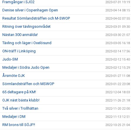
Framgångar i SJO2
2023-07-31 19:19
Denise silver i Copenhagen Open
2023-04-14 08:15
Resultat Sörmlandsträffen och M-SWOP
2023-04-02 07:55
Ritning över tävlingsområdet
2023-03-31 09:30
Nästan 300 anmälda!
2023-03-30 21:07
Tävling och läger i Oxelösund
2023-03-05 16:18
ON-träff i Linköping
2023-02-14 17:56
Judo-SM
2023-02-12 15:40
Medaljer i Södra Judo Open
2023-02-12 15:29
Årsmöte OJK
2023-01-27 11:08
Sörmlandsträffen och MSWOP
2023-01-22 23:08
65 deltagare på KM!
2022-12-04 18:03
OJK näst bästa klubb!
2022-11-26 21:18
Två silver i Trollhättan
2022-11-20 22:00
Medaljer i DM
2022-11-13 12:51
RM brons till SÖJF!!
2022-10-25 21:04