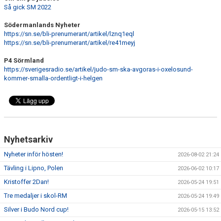
Så gick SM 2022
Södermanlands Nyheter
https://sn.se/bli-prenumerant/artikel/lznq1eql
https://sn.se/bli-prenumerant/artikel/re41meyj
P4 Sörmland
https://sverigesradio.se/artikel/judo-sm-ska-avgoras-i-oxelosund-
kommer-smalla-ordentligt-i-helgen
Nyhetsarkiv
Nyheter inför hösten!
2026-08-02 21:24
Tävling i Lipno, Polen
2026-06-02 10:17
Kristoffer 2Dan!
2026-05-24 19:51
Tre medaljer i skol-RM
2026-05-24 19:49
Silver i Budo Nord cup!
2026-05-15 13:52