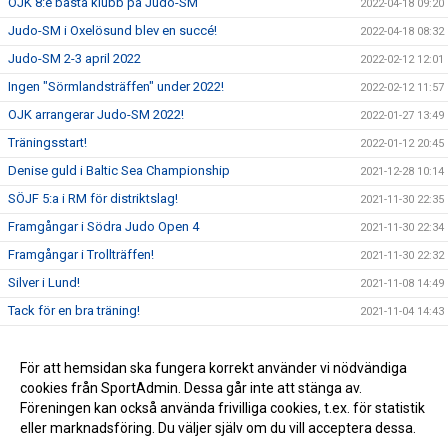
OJK 8:e bästa klubb på Judo-SM
2022-04-18 09:20
Judo-SM i Oxelösund blev en succé!
2022-04-18 08:32
Judo-SM 2-3 april 2022
2022-02-12 12:01
Ingen "Sörmlandsträffen" under 2022!
2022-02-12 11:57
OJK arrangerar Judo-SM 2022!
2022-01-27 13:49
Träningsstart!
2022-01-12 20:45
Denise guld i Baltic Sea Championship
2021-12-28 10:14
SÖJF 5:a i RM för distriktslag!
2021-11-30 22:35
Framgångar i Södra Judo Open 4
2021-11-30 22:34
Framgångar i Trollträffen!
2021-11-30 22:32
Silver i Lund!
2021-11-08 14:49
Tack för en bra träning!
2021-11-04 14:43
Medaljer i SJO3
2021-11-03 22:43
Bronsmedaljer till Hugo och Jakob!
För att hemsidan ska fungera korrekt använder vi nödvändiga
2021-11-01 22:45
cookies från SportAdmin. Dessa går inte att stänga av.
Denise på Europacup!
2021-10-31 22:51
Föreningen kan också använda frivilliga cookies, t.ex. för statistik
eller marknadsföring. Du väljer själv om du vill acceptera dessa.