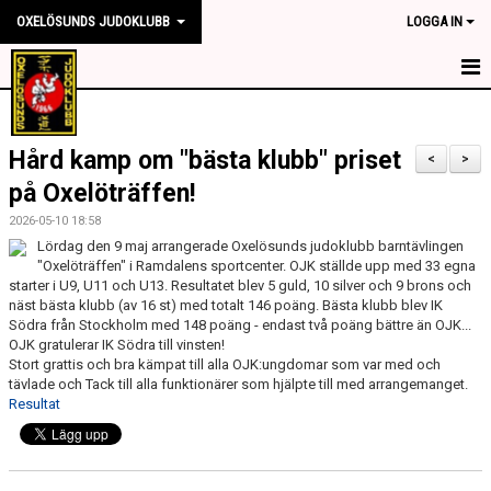
OXELÖSUNDS JUDOKLUBB
LOGGA IN
HEM
Hård kamp om "bästa klubb" priset
NYHETER
<
>
på Oxelöträffen!
OM KLUBBEN
2026-05-10 18:58
Lördag den 9 maj arrangerade Oxelösunds judoklubb barntävlingen
TRÄNINGSTIDER
"Oxelöträffen" i Ramdalens sportcenter. OJK ställde upp med 33 egna
starter i U9, U11 och U13. Resultatet blev 5 guld, 10 silver och 9 brons och
TÄVLING
näst bästa klubb (av 16 st) med totalt 146 poäng. Bästa klubb blev IK
Södra från Stockholm med 148 poäng - endast två poäng bättre än OJK...
OJK gratulerar IK Södra till vinsten!
KONTAKT
Stort grattis och bra kämpat till alla OJK:ungdomar som var med och
tävlade och Tack till alla funktionärer som hjälpte till med arrangemanget.
SPONSORER
Resultat
MEDLEMSKAP