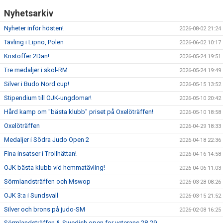
KALENDER
Nyhetsarkiv
WEBSHOP
Nyheter inför hösten!
2026-08-02 21:24
Tävling i Lipno, Polen
2026-06-02 10:17
Kristoffer 2Dan!
2026-05-24 19:51
Tre medaljer i skol-RM
2026-05-24 19:49
Silver i Budo Nord cup!
2026-05-15 13:52
Stipendium till OJK-ungdomar!
2026-05-10 20:42
Hård kamp om "bästa klubb" priset på Oxelöträffen!
2026-05-10 18:58
Oxelöträffen
2026-04-29 18:33
Medaljer i Södra Judo Open 2
2026-04-18 22:36
Fina insatser i Trollhättan!
2026-04-16 14:58
OJK bästa klubb vid hemmatävling!
2026-04-06 11:03
Sörmlandsträffen och Mswop
2026-03-28 08:26
OJK 3:a i Sundsvall
2026-03-15 21:52
Silver och brons på judo-SM
2026-02-08 16:25
Sörmlandsträffen & Swedish open for veterans 28-29