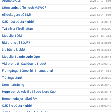
Årsmöte OJK
2023-01-27 11:08
Sörmlandsträffen och MSWOP
2023-01-22 23:08
65 deltagare på KM!
2022-12-04 18:03
OJK näst bästa klubb!
2022-11-26 21:18
Två silver i Trollhättan
2022-11-20 22:00
Medaljer i DM
2022-11-13 12:51
RM brons till SÖJF!!
2022-10-25 21:04
3:e bästa klubb!
2022-10-25 20:56
Medaljer i Linde Judo Open
2022-09-25 21:48
VM-brons till Oxelösund i judo!
2022-09-23 00:19
Framgångar i Greenhill International
2022-08-14 13:55
Träningsstart!
2022-08-08 21:39
Sommarträning
2022-06-15 23:40
Hugo och Jakob 5:a i Budo Nord Cup
2022-06-15 23:18
Bronsmedaljer i Skol-RM
2022-06-15 23:12
OJK 3:e bästa klubb!
2022-04-18 09:42