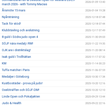
2026-01-09 13:40
march 2026 - with Tommy Macias
Årsmöte 15 mars
2026-01-04 19:28
Nyårsträning
2025-12-18 07:48
Tack för stöd!
2025-12-18 07:44
Klubbtävling och avslutning
2025-12-17 07:49
8 guld i Södra judo open 4
2025-11-30 09:03
SÖJF nära medalj i RM!
2025-11-22 19:35
OJK:are i distriktslag!
2025-11-20 08:14
Isak guld i Trollhättan
2025-11-17 07:32
KM
2025-11-14 00:23
Tuffa matcher i Paris
2025-11-06 07:59
Medaljer i Göteborg
2025-10-30 17:34
Kustbostäder - prova på judo!
2025-10-20 12:16
Oxelöträffen och SÖJF-DM!
2025-10-20 12:10
Linde Open och Pokaljakten
2025-09-29 13:44
Judo & Health
2025-09-22 22:16