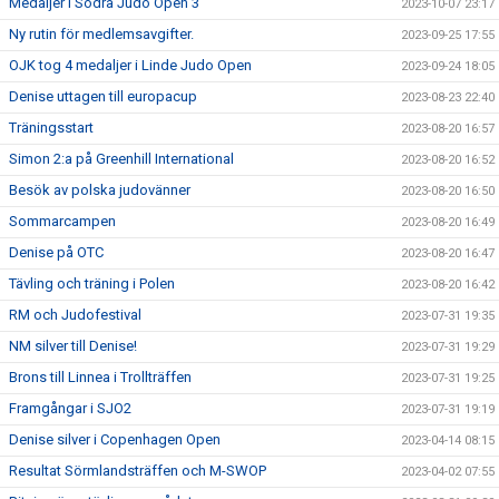
Medaljer i Södra Judo Open 3
2023-10-07 23:17
Ny rutin för medlemsavgifter.
2023-09-25 17:55
OJK tog 4 medaljer i Linde Judo Open
2023-09-24 18:05
Denise uttagen till europacup
2023-08-23 22:40
Träningsstart
2023-08-20 16:57
Simon 2:a på Greenhill International
2023-08-20 16:52
Besök av polska judovänner
2023-08-20 16:50
Sommarcampen
2023-08-20 16:49
Denise på OTC
2023-08-20 16:47
Tävling och träning i Polen
2023-08-20 16:42
RM och Judofestival
2023-07-31 19:35
NM silver till Denise!
2023-07-31 19:29
Brons till Linnea i Trollträffen
2023-07-31 19:25
Framgångar i SJO2
2023-07-31 19:19
Denise silver i Copenhagen Open
2023-04-14 08:15
Resultat Sörmlandsträffen och M-SWOP
2023-04-02 07:55