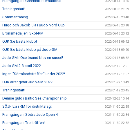
Framgångar i Greenhill International
2022-08-14 13:55
Träningsstart!
2022-08-08 21:39
Sommarträning
2022-06-15 23:40
Hugo och Jakob 5:a i Budo Nord Cup
2022-06-15 23:18
Bronsmedaljer i Skol-RM
2022-06-15 23:12
OJK 3:e bästa klubb!
2022-04-18 09:42
OJK 8:e bästa klubb på Judo-SM
2022-04-18 09:20
Judo-SM i Oxelösund blev en succé!
2022-04-18 08:32
Judo-SM 2-3 april 2022
2022-02-12 12:01
Ingen "Sörmlandsträffen" under 2022!
2022-02-12 11:57
OJK arrangerar Judo-SM 2022!
2022-01-27 13:49
Träningsstart!
2022-01-12 20:45
Denise guld i Baltic Sea Championship
2021-12-28 10:14
SÖJF 5:a i RM för distriktslag!
2021-11-30 22:35
Framgångar i Södra Judo Open 4
2021-11-30 22:34
Framgångar i Trollträffen!
2021-11-30 22:32