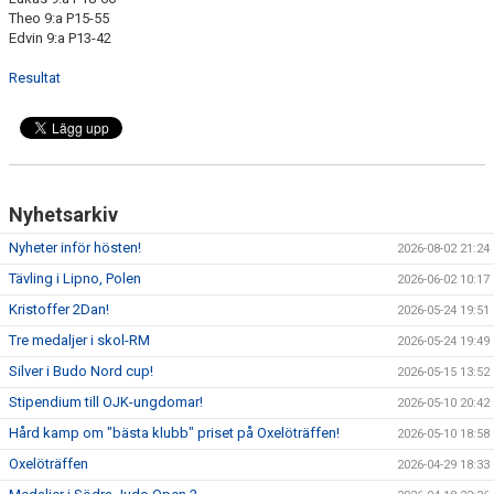
KALENDER
Theo 9:a P15-55
Edvin 9:a P13-42
WEBSHOP
Resultat
Nyhetsarkiv
Nyheter inför hösten!
2026-08-02 21:24
Tävling i Lipno, Polen
2026-06-02 10:17
Kristoffer 2Dan!
2026-05-24 19:51
Tre medaljer i skol-RM
2026-05-24 19:49
Silver i Budo Nord cup!
2026-05-15 13:52
Stipendium till OJK-ungdomar!
2026-05-10 20:42
Hård kamp om "bästa klubb" priset på Oxelöträffen!
2026-05-10 18:58
Oxelöträffen
2026-04-29 18:33