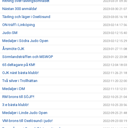
Ritning över tävlingsområdet
2023-03-31 09:30
Nästan 300 anmälda!
2023-03-30 21:07
Tävling och läger i Oxelösund
2023-03-05 16:18
ON-träff i Linköping
2023-02-14 17:56
Judo-SM
2023-02-12 15:40
Medaljer i Södra Judo Open
2023-02-12 15:29
Årsmöte OJK
2023-01-27 11:08
Sörmlandsträffen och MSWOP
2023-01-22 23:08
65 deltagare på KM!
2022-12-04 18:03
OJK näst bästa klubb!
2022-11-26 21:18
Två silver i Trollhättan
2022-11-20 22:00
Medaljer i DM
2022-11-13 12:51
RM brons till SÖJF!!
2022-10-25 21:04
3:e bästa klubb!
2022-10-25 20:56
Medaljer i Linde Judo Open
2022-09-25 21:48
VM-brons till Oxelösund i judo!
2022-09-23 00:19