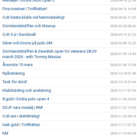
Medaljer i Södra Judo Open 2
2026-04-18 22:36
Fina insatser i Trollhättan!
2026-04-16 14:58
OJK bästa klubb vid hemmatävling!
2026-04-06 11:03
Sörmlandsträffen och Mswop
2026-03-28 08:26
OJK 3:a i Sundsvall
2026-03-15 21:52
Silver och brons på judo-SM
2026-02-08 16:25
Sörmlandsträffen & Swedish open for veterans 28-29
2026-01-09 13:40
march 2026 - with Tommy Macias
Årsmöte 15 mars
2026-01-04 19:28
Nyårsträning
2025-12-18 07:48
Tack för stöd!
2025-12-18 07:44
Klubbtävling och avslutning
2025-12-17 07:49
8 guld i Södra judo open 4
2025-11-30 09:03
SÖJF nära medalj i RM!
2025-11-22 19:35
OJK:are i distriktslag!
2025-11-20 08:14
Isak guld i Trollhättan
2025-11-17 07:32
KM
2025-11-14 00:23