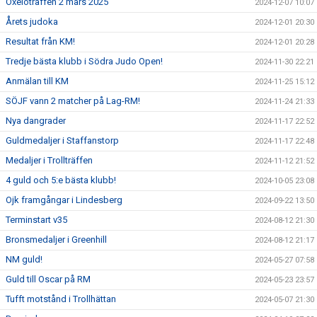
Oxelöträffen 2 mars 2025
2024-12-07 10:07
Årets judoka
2024-12-01 20:30
Resultat från KM!
2024-12-01 20:28
Tredje bästa klubb i Södra Judo Open!
2024-11-30 22:21
Anmälan till KM
2024-11-25 15:12
SÖJF vann 2 matcher på Lag-RM!
2024-11-24 21:33
Nya dangrader
2024-11-17 22:52
Guldmedaljer i Staffanstorp
2024-11-17 22:48
Medaljer i Trollträffen
2024-11-12 21:52
4 guld och 5:e bästa klubb!
2024-10-05 23:08
Ojk framgångar i Lindesberg
2024-09-22 13:50
Terminstart v35
2024-08-12 21:30
Bronsmedaljer i Greenhill
2024-08-12 21:17
NM guld!
2024-05-27 07:58
Guld till Oscar på RM
2024-05-23 23:57
Tufft motstånd i Trollhättan
2024-05-07 21:30