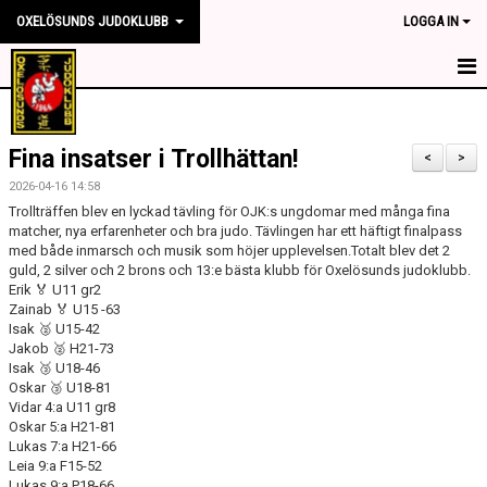
OXELÖSUNDS JUDOKLUBB
LOGGA IN
HEM
Fina insatser i Trollhättan!
NYHETER
<
>
2026-04-16 14:58
OM KLUBBEN
Trollträffen blev en lyckad tävling för OJK:s ungdomar med många fina
matcher, nya erfarenheter och bra judo. Tävlingen har ett häftigt finalpass
med både inmarsch och musik som höjer upplevelsen.Totalt blev det 2
TRÄNINGSTIDER
guld, 2 silver och 2 brons och 13:e bästa klubb för Oxelösunds judoklubb.
Erik 🏅 U11 gr2
TÄVLING
Zainab 🏅 U15 -63
Isak 🥈 U15-42
KONTAKT
Jakob 🥈 H21-73
Isak 🥉 U18-46
Oskar 🥉 U18-81
SPONSORER
Vidar 4:a U11 gr8
Oskar 5:a H21-81
MEDLEMSKAP
Lukas 7:a H21-66
Leia 9:a F15-52
Lukas 9:a P18-66