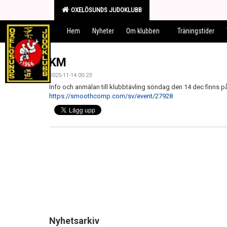
OXELÖSUNDS JUDOKLUBB
Hem
Nyheter
Om klubben
Träningstider
KM
2025-11-14 00:23
Info och anmälan till klubbtävling söndag den 14 dec finns p
https://smoothcomp.com/sv/event/27928
Nyhetsarkiv