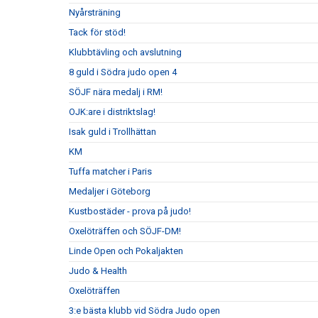
Nyårsträning
Tack för stöd!
Klubbtävling och avslutning
8 guld i Södra judo open 4
SÖJF nära medalj i RM!
OJK:are i distriktslag!
Isak guld i Trollhättan
KM
Tuffa matcher i Paris
Medaljer i Göteborg
Kustbostäder - prova på judo!
Oxelöträffen och SÖJF-DM!
Linde Open och Pokaljakten
Judo & Health
Oxelöträffen
3:e bästa klubb vid Södra Judo open