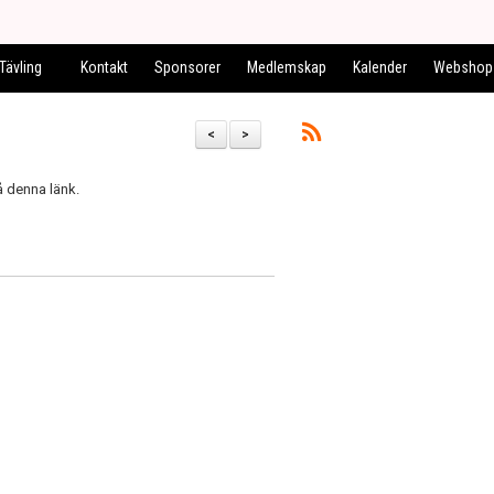
Tävling
Kontakt
Sponsorer
Medlemskap
Kalender
Webshop
<
>
å denna länk.