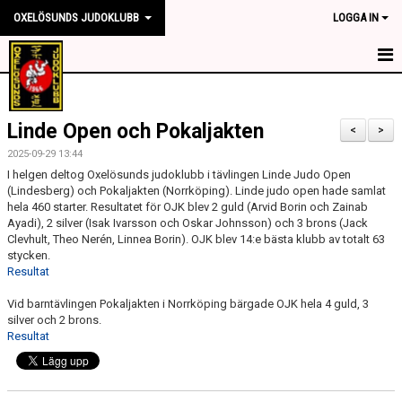
OXELÖSUNDS JUDOKLUBB
LOGGA IN
HEM
Linde Open och Pokaljakten
NYHETER
<
>
2025-09-29 13:44
OM KLUBBEN
I helgen deltog Oxelösunds judoklubb i tävlingen Linde Judo Open
(Lindesberg) och Pokaljakten (Norrköping). Linde judo open hade samlat
hela 460 starter. Resultatet för OJK blev 2 guld (Arvid Borin och Zainab
TRÄNINGSTIDER
Ayadi), 2 silver (Isak Ivarsson och Oskar Johnsson) och 3 brons (Jack
Clevhult, Theo Nerén, Linnea Borin). OJK blev 14:e bästa klubb av totalt 63
TÄVLING
stycken.
Resultat
KONTAKT
Vid barntävlingen Pokaljakten i Norrköping bärgade OJK hela 4 guld, 3
silver och 2 brons.
SPONSORER
Resultat
MEDLEMSKAP