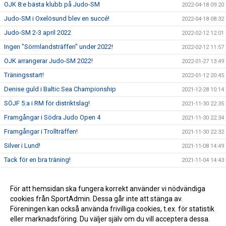
OJK 8:e bästa klubb på Judo-SM
2022-04-18 09:20
Judo-SM i Oxelösund blev en succé!
2022-04-18 08:32
Judo-SM 2-3 april 2022
2022-02-12 12:01
Ingen "Sörmlandsträffen" under 2022!
2022-02-12 11:57
OJK arrangerar Judo-SM 2022!
2022-01-27 13:49
Träningsstart!
2022-01-12 20:45
Denise guld i Baltic Sea Championship
2021-12-28 10:14
SÖJF 5:a i RM för distriktslag!
2021-11-30 22:35
Framgångar i Södra Judo Open 4
2021-11-30 22:34
Framgångar i Trollträffen!
2021-11-30 22:32
Silver i Lund!
2021-11-08 14:49
Tack för en bra träning!
2021-11-04 14:43
Medaljer i SJO3
2021-11-03 22:43
Bronsmedaljer till Hugo och Jakob!
För att hemsidan ska fungera korrekt använder vi nödvändiga
2021-11-01 22:45
cookies från SportAdmin. Dessa går inte att stänga av.
Denise på Europacup!
2021-10-31 22:51
Föreningen kan också använda frivilliga cookies, t.ex. för statistik
eller marknadsföring. Du väljer själv om du vill acceptera dessa.