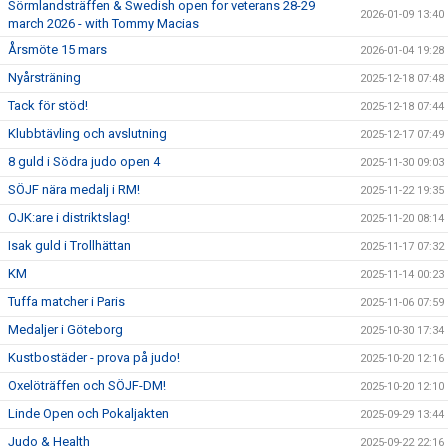
Sörmlandsträffen & Swedish open for veterans 28-29
2026-01-09 13:40
march 2026 - with Tommy Macias
Årsmöte 15 mars
2026-01-04 19:28
Nyårsträning
2025-12-18 07:48
Tack för stöd!
2025-12-18 07:44
Klubbtävling och avslutning
2025-12-17 07:49
8 guld i Södra judo open 4
2025-11-30 09:03
SÖJF nära medalj i RM!
2025-11-22 19:35
OJK:are i distriktslag!
2025-11-20 08:14
Isak guld i Trollhättan
2025-11-17 07:32
KM
2025-11-14 00:23
Tuffa matcher i Paris
2025-11-06 07:59
Medaljer i Göteborg
2025-10-30 17:34
Kustbostäder - prova på judo!
2025-10-20 12:16
Oxelöträffen och SÖJF-DM!
2025-10-20 12:10
Linde Open och Pokaljakten
2025-09-29 13:44
Judo & Health
2025-09-22 22:16