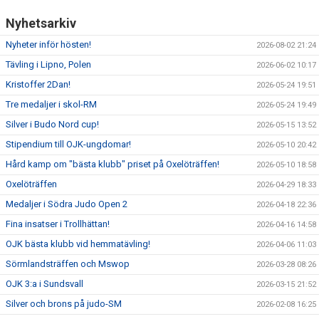
KALENDER
Nyhetsarkiv
WEBSHOP
Nyheter inför hösten!
2026-08-02 21:24
Tävling i Lipno, Polen
2026-06-02 10:17
Kristoffer 2Dan!
2026-05-24 19:51
Tre medaljer i skol-RM
2026-05-24 19:49
Silver i Budo Nord cup!
2026-05-15 13:52
Stipendium till OJK-ungdomar!
2026-05-10 20:42
Hård kamp om "bästa klubb" priset på Oxelöträffen!
2026-05-10 18:58
Oxelöträffen
2026-04-29 18:33
Medaljer i Södra Judo Open 2
2026-04-18 22:36
Fina insatser i Trollhättan!
2026-04-16 14:58
OJK bästa klubb vid hemmatävling!
2026-04-06 11:03
Sörmlandsträffen och Mswop
2026-03-28 08:26
OJK 3:a i Sundsvall
2026-03-15 21:52
Silver och brons på judo-SM
2026-02-08 16:25