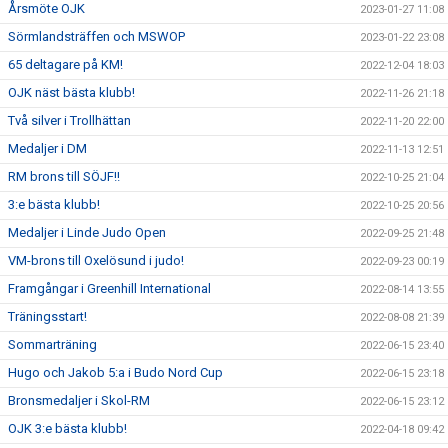
Årsmöte OJK
2023-01-27 11:08
Sörmlandsträffen och MSWOP
2023-01-22 23:08
65 deltagare på KM!
2022-12-04 18:03
OJK näst bästa klubb!
2022-11-26 21:18
Två silver i Trollhättan
2022-11-20 22:00
Medaljer i DM
2022-11-13 12:51
RM brons till SÖJF!!
2022-10-25 21:04
3:e bästa klubb!
2022-10-25 20:56
Medaljer i Linde Judo Open
2022-09-25 21:48
VM-brons till Oxelösund i judo!
2022-09-23 00:19
Framgångar i Greenhill International
2022-08-14 13:55
Träningsstart!
2022-08-08 21:39
Sommarträning
2022-06-15 23:40
Hugo och Jakob 5:a i Budo Nord Cup
2022-06-15 23:18
Bronsmedaljer i Skol-RM
2022-06-15 23:12
OJK 3:e bästa klubb!
2022-04-18 09:42