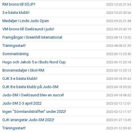
RM brons till SÖJF!!
2022-10-25 21:04
3:e bästa klubb!
2022-10-25 20:56
Medaljer i Linde Judo Open
2022-09-25 21:48
VM-brons till Oxelösund i judo!
2022-09-23 00:19
Framgångar i Greenhill International
2022-08-14 13:55
Träningsstart!
2022-08-08 21:39
Sommarträning
2022-06-15 23:40
Hugo och Jakob 5:a i Budo Nord Cup
2022-06-15 23:18
Bronsmedaljer i Skol-RM
2022-06-15 23:12
OJK 3:e bästa klubb!
2022-04-18 09:42
OJK 8:e bästa klubb på Judo-SM
2022-04-18 09:20
Judo-SM i Oxelösund blev en succé!
2022-04-18 08:32
Judo-SM 2-3 april 2022
2022-02-12 12:01
Ingen "Sörmlandsträffen" under 2022!
2022-02-12 11:57
OJK arrangerar Judo-SM 2022!
2022-01-27 13:49
Träningsstart!
2022-01-12 20:45