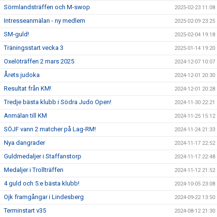
Sörmlandsträffen och M-swop
2025-02-23 11:08
Intresseanmälan - ny medlem
2025-02-09 23:25
SM-guld!
2025-02-04 19:18
Träningsstart vecka 3
2025-01-14 19:20
Oxelöträffen 2 mars 2025
2024-12-07 10:07
Årets judoka
2024-12-01 20:30
Resultat från KM!
2024-12-01 20:28
Tredje bästa klubb i Södra Judo Open!
2024-11-30 22:21
Anmälan till KM
2024-11-25 15:12
SÖJF vann 2 matcher på Lag-RM!
2024-11-24 21:33
Nya dangrader
2024-11-17 22:52
Guldmedaljer i Staffanstorp
2024-11-17 22:48
Medaljer i Trollträffen
2024-11-12 21:52
4 guld och 5:e bästa klubb!
2024-10-05 23:08
Ojk framgångar i Lindesberg
2024-09-22 13:50
Terminstart v35
2024-08-12 21:30