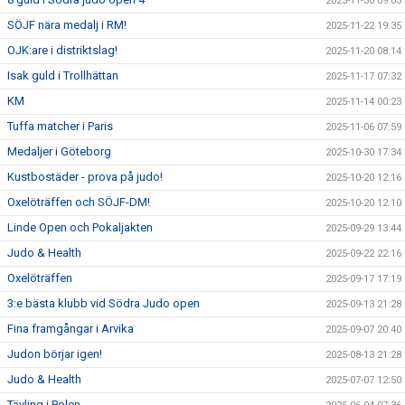
2025-11-30 09:03
SÖJF nära medalj i RM!
2025-11-22 19:35
OJK:are i distriktslag!
2025-11-20 08:14
Isak guld i Trollhättan
2025-11-17 07:32
KM
2025-11-14 00:23
Tuffa matcher i Paris
2025-11-06 07:59
Medaljer i Göteborg
2025-10-30 17:34
Kustbostäder - prova på judo!
2025-10-20 12:16
Oxelöträffen och SÖJF-DM!
2025-10-20 12:10
Linde Open och Pokaljakten
2025-09-29 13:44
Judo & Health
2025-09-22 22:16
Oxelöträffen
2025-09-17 17:19
3:e bästa klubb vid Södra Judo open
2025-09-13 21:28
Fina framgångar i Arvika
2025-09-07 20:40
Judon börjar igen!
2025-08-13 21:28
Judo & Health
2025-07-07 12:50
Tävling i Polen