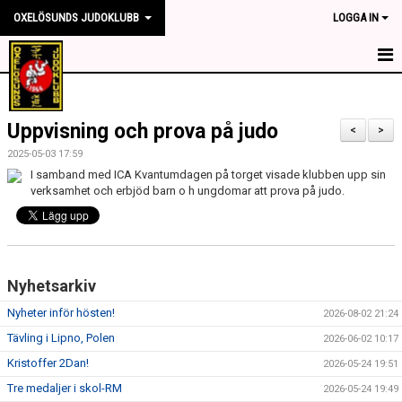
OXELÖSUNDS JUDOKLUBB
LOGGA IN
HEM
Uppvisning och prova på judo
NYHETER
<
>
2025-05-03 17:59
OM KLUBBEN
I samband med ICA Kvantumdagen på torget visade klubben upp sin
verksamhet och erbjöd barn o h ungdomar att prova på judo.
TRÄNINGSTIDER
TÄVLING
Nyhetsarkiv
KONTAKT
Nyheter inför hösten!
2026-08-02 21:24
SPONSORER
Tävling i Lipno, Polen
2026-06-02 10:17
Kristoffer 2Dan!
MEDLEMSKAP
2026-05-24 19:51
Tre medaljer i skol-RM
2026-05-24 19:49