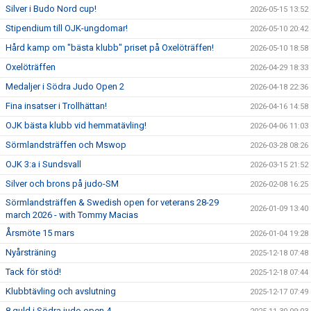
KALENDER
Silver i Budo Nord cup!
2026-05-15 13:52
Stipendium till OJK-ungdomar!
2026-05-10 20:42
WEBSHOP
Hård kamp om "bästa klubb" priset på Oxelöträffen!
2026-05-10 18:58
Oxelöträffen
2026-04-29 18:33
Medaljer i Södra Judo Open 2
2026-04-18 22:36
Fina insatser i Trollhättan!
2026-04-16 14:58
OJK bästa klubb vid hemmatävling!
2026-04-06 11:03
Sörmlandsträffen och Mswop
2026-03-28 08:26
OJK 3:a i Sundsvall
2026-03-15 21:52
Silver och brons på judo-SM
2026-02-08 16:25
Sörmlandsträffen & Swedish open for veterans 28-29
2026-01-09 13:40
march 2026 - with Tommy Macias
Årsmöte 15 mars
2026-01-04 19:28
Nyårsträning
2025-12-18 07:48
Tack för stöd!
2025-12-18 07:44
Klubbtävling och avslutning
2025-12-17 07:49
8 guld i Södra judo open 4