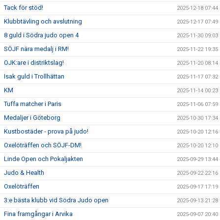
Tack för stöd!
2025-12-18 07:44
Klubbtävling och avslutning
2025-12-17 07:49
8 guld i Södra judo open 4
2025-11-30 09:03
SÖJF nära medalj i RM!
2025-11-22 19:35
OJK:are i distriktslag!
2025-11-20 08:14
Isak guld i Trollhättan
2025-11-17 07:32
KM
2025-11-14 00:23
Tuffa matcher i Paris
2025-11-06 07:59
Medaljer i Göteborg
2025-10-30 17:34
Kustbostäder - prova på judo!
2025-10-20 12:16
Oxelöträffen och SÖJF-DM!
2025-10-20 12:10
Linde Open och Pokaljakten
2025-09-29 13:44
Judo & Health
2025-09-22 22:16
Oxelöträffen
2025-09-17 17:19
3:e bästa klubb vid Södra Judo open
2025-09-13 21:28
Fina framgångar i Arvika
2025-09-07 20:40