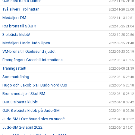
OJK näst bästa klubb!
2022-11-26 21:18
Två silver i Trollhättan
2022-11-20 22:00
Medaljer i DM
2022-11-13 12:51
RM brons till SÖJF!!
2022-10-25 21:04
3:e bästa klubb!
2022-10-25 20:56
Medaljer i Linde Judo Open
2022-09-25 21:48
VM-brons till Oxelösund i judo!
2022-09-23 00:19
Framgångar i Greenhill International
2022-08-14 13:55
Träningsstart!
2022-08-08 21:39
Sommarträning
2022-06-15 23:40
Hugo och Jakob 5:a i Budo Nord Cup
2022-06-15 23:18
Bronsmedaljer i Skol-RM
2022-06-15 23:12
OJK 3:e bästa klubb!
2022-04-18 09:42
OJK 8:e bästa klubb på Judo-SM
2022-04-18 09:20
Judo-SM i Oxelösund blev en succé!
2022-04-18 08:32
Judo-SM 2-3 april 2022
2022-02-12 12:01