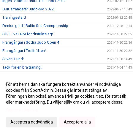
Ingen "Sörmlandsträffen" under 2022!
2022-02-12 11:57
OJK arrangerar Judo-SM 2022!
2022-01-27 13:49
Träningsstart!
2022-01-12 20:45
Denise guld i Baltic Sea Championship
2021-12-28 10:14
SÖJF 5:a i RM för distriktslag!
2021-11-30 22:35
Framgångar i Södra Judo Open 4
2021-11-30 22:34
Framgångar i Trollträffen!
2021-11-30 22:32
Silver i Lund!
2021-11-08 14:49
Tack för en bra träning!
2021-11-04 14:43
Medaljer i SJO3
2021-11-03 22:43
Bronsmedaljer till Hugo och Jakob!
För att hemsidan ska fungera korrekt använder vi nödvändiga
2021-11-01 22:45
cookies från SportAdmin. Dessa går inte att stänga av.
Denise på Europacup!
2021-10-31 22:51
Föreningen kan också använda frivilliga cookies, t.ex. för statistik
eller marknadsföring. Du väljer själv om du vill acceptera dessa.
Anpassa dina val
Cookie-inställningar
Gå till Webbversion
Acceptera nödvändiga
Acceptera alla