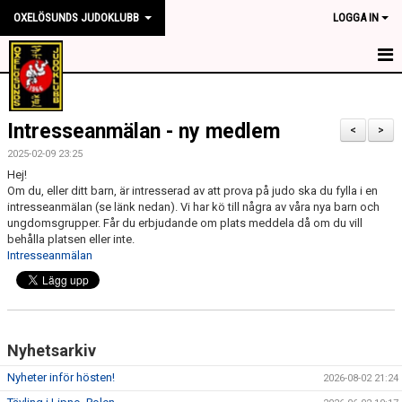
OXELÖSUNDS JUDOKLUBB
LOGGA IN
HEM
Intresseanmälan - ny medlem
NYHETER
<
>
2025-02-09 23:25
OM KLUBBEN
Hej!
Om du, eller ditt barn, är intresserad av att prova på judo ska du fylla i en
intresseanmälan (se länk nedan). Vi har kö till några av våra nya barn och
TRÄNINGSTIDER
ungdomsgrupper. Får du erbjudande om plats meddela då om du vill
behålla platsen eller inte.
TÄVLING
Intresseanmälan
KONTAKT
SPONSORER
Nyhetsarkiv
MEDLEMSKAP
Nyheter inför hösten!
2026-08-02 21:24