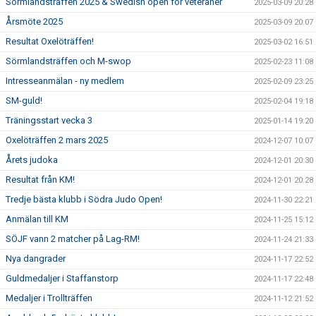
Sörmlandsträffen 2025 & Swedish open för veteraner
2025-03-09 20:28
Årsmöte 2025
2025-03-09 20:07
Resultat Oxelöträffen!
2025-03-02 16:51
Sörmlandsträffen och M-swop
2025-02-23 11:08
Intresseanmälan - ny medlem
2025-02-09 23:25
SM-guld!
2025-02-04 19:18
Träningsstart vecka 3
2025-01-14 19:20
Oxelöträffen 2 mars 2025
2024-12-07 10:07
Årets judoka
2024-12-01 20:30
Resultat från KM!
2024-12-01 20:28
Tredje bästa klubb i Södra Judo Open!
2024-11-30 22:21
Anmälan till KM
2024-11-25 15:12
SÖJF vann 2 matcher på Lag-RM!
2024-11-24 21:33
Nya dangrader
2024-11-17 22:52
Guldmedaljer i Staffanstorp
2024-11-17 22:48
Medaljer i Trollträffen
2024-11-12 21:52