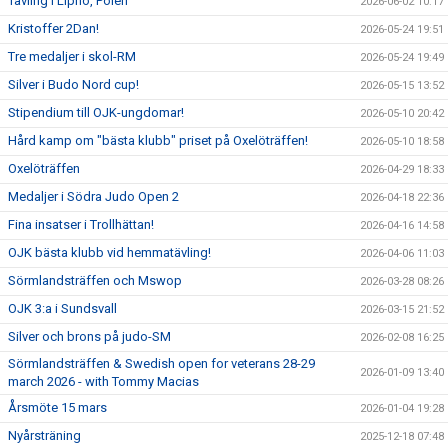
Tävling i Lipno, Polen
KALENDER
2026-06-02 10:17
Kristoffer 2Dan!
2026-05-24 19:51
WEBSHOP
Tre medaljer i skol-RM
2026-05-24 19:49
Silver i Budo Nord cup!
2026-05-15 13:52
Stipendium till OJK-ungdomar!
2026-05-10 20:42
Hård kamp om "bästa klubb" priset på Oxelöträffen!
2026-05-10 18:58
Oxelöträffen
2026-04-29 18:33
Medaljer i Södra Judo Open 2
2026-04-18 22:36
Fina insatser i Trollhättan!
2026-04-16 14:58
OJK bästa klubb vid hemmatävling!
2026-04-06 11:03
Sörmlandsträffen och Mswop
2026-03-28 08:26
OJK 3:a i Sundsvall
2026-03-15 21:52
Silver och brons på judo-SM
2026-02-08 16:25
Sörmlandsträffen & Swedish open for veterans 28-29
2026-01-09 13:40
march 2026 - with Tommy Macias
Årsmöte 15 mars
2026-01-04 19:28
Nyårsträning
2025-12-18 07:48