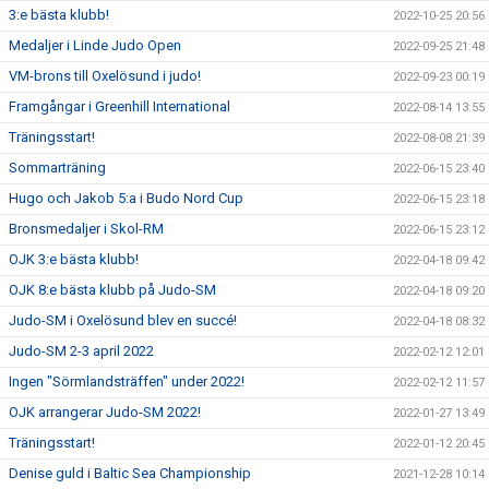
3:e bästa klubb!
2022-10-25 20:56
Medaljer i Linde Judo Open
2022-09-25 21:48
VM-brons till Oxelösund i judo!
2022-09-23 00:19
Framgångar i Greenhill International
2022-08-14 13:55
Träningsstart!
2022-08-08 21:39
Sommarträning
2022-06-15 23:40
Hugo och Jakob 5:a i Budo Nord Cup
2022-06-15 23:18
Bronsmedaljer i Skol-RM
2022-06-15 23:12
OJK 3:e bästa klubb!
2022-04-18 09:42
OJK 8:e bästa klubb på Judo-SM
2022-04-18 09:20
Judo-SM i Oxelösund blev en succé!
2022-04-18 08:32
Judo-SM 2-3 april 2022
2022-02-12 12:01
Ingen "Sörmlandsträffen" under 2022!
2022-02-12 11:57
OJK arrangerar Judo-SM 2022!
2022-01-27 13:49
Träningsstart!
2022-01-12 20:45
Denise guld i Baltic Sea Championship
2021-12-28 10:14