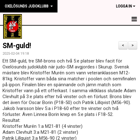
OXELÖSUNDS JUDOKLUBB
LOGGA IN
HEM
SM-guld!
NYHETER
<
>
2025-02-04 19:18
OM KLUBBEN
Ett SM-guld, tre SM-brons och två 5:e platser blev facit för
Oxelösunds judoklubb när judo-SM avgjordes i Skurup. Svensk
mästare blev Kristoffer Murén som vann veteranklassen M12-
TRÄNINGSTIDER
81kg. Kristoffer vann båda sina matcher i poolen och semifinalen
på ippon. Finalen blev en spännande och jämn match som
TÄVLING
Kristoffer vann på ett offerkast. I samma viktklass slutade Adam
Clevhult på 3:e plats efter två vinster och en förlust. Brons blev
KONTAKT
det även för Oscar Borin (P18-50) och Patrik Lillqvist (M56-90).
Jakob Ivarsson blev 5:a i P18-60 efter tre vinster och två
SPONSORER
förluster. Även Linnea Borin knep en 5:e plats i F18-52.
Resultat:
Kristoffer Murén 1:a M21-81 (4 vinster)
MEDLEMSKAP
Adam Clevhult 3:a M21-81 (2 vinster)
Patrik Lillquist 3:a M56-90 (2 vinster)