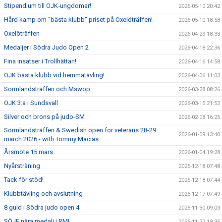
Stipendium till OJK-ungdomar!
2026-05-10 20:42
Hård kamp om "bästa klubb" priset på Oxelöträffen!
2026-05-10 18:58
Oxelöträffen
2026-04-29 18:33
Medaljer i Södra Judo Open 2
2026-04-18 22:36
Fina insatser i Trollhättan!
2026-04-16 14:58
OJK bästa klubb vid hemmatävling!
2026-04-06 11:03
Sörmlandsträffen och Mswop
2026-03-28 08:26
OJK 3:a i Sundsvall
2026-03-15 21:52
Silver och brons på judo-SM
2026-02-08 16:25
Sörmlandsträffen & Swedish open for veterans 28-29
2026-01-09 13:40
march 2026 - with Tommy Macias
Årsmöte 15 mars
2026-01-04 19:28
Nyårsträning
2025-12-18 07:48
Tack för stöd!
2025-12-18 07:44
Klubbtävling och avslutning
2025-12-17 07:49
8 guld i Södra judo open 4
2025-11-30 09:03
SÖJF nära medalj i RM!
2025-11-22 19:35