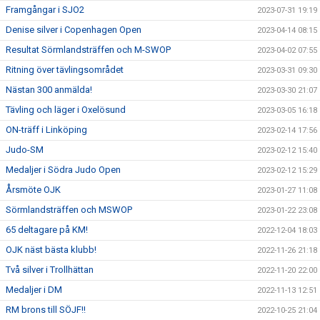
Framgångar i SJO2
2023-07-31 19:19
Denise silver i Copenhagen Open
2023-04-14 08:15
Resultat Sörmlandsträffen och M-SWOP
2023-04-02 07:55
Ritning över tävlingsområdet
2023-03-31 09:30
Nästan 300 anmälda!
2023-03-30 21:07
Tävling och läger i Oxelösund
2023-03-05 16:18
ON-träff i Linköping
2023-02-14 17:56
Judo-SM
2023-02-12 15:40
Medaljer i Södra Judo Open
2023-02-12 15:29
Årsmöte OJK
2023-01-27 11:08
Sörmlandsträffen och MSWOP
2023-01-22 23:08
65 deltagare på KM!
2022-12-04 18:03
OJK näst bästa klubb!
2022-11-26 21:18
Två silver i Trollhättan
2022-11-20 22:00
Medaljer i DM
2022-11-13 12:51
RM brons till SÖJF!!
2022-10-25 21:04