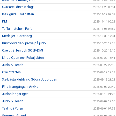
OJK:are i distriktslag!
2025-11-20 08:14
Isak guld i Trollhättan
2025-11-17 07:32
KM
2025-11-14 00:23
Tuffa matcher i Paris
2025-11-06 07:59
Medaljer i Göteborg
2025-10-30 17:34
Kustbostäder - prova på judo!
2025-10-20 12:16
Oxelöträffen och SÖJF-DM!
2025-10-20 12:10
Linde Open och Pokaljakten
2025-09-29 13:44
Judo & Health
2025-09-22 22:16
Oxelöträffen
2025-09-17 17:19
3:e bästa klubb vid Södra Judo open
2025-09-13 21:28
Fina framgångar i Arvika
2025-09-07 20:40
Judon börjar igen!
2025-08-13 21:28
Judo & Health
2025-07-07 12:50
Tävling i Polen
2025-06-04 07:36
Sommarträning!
2025-06-03 23:25