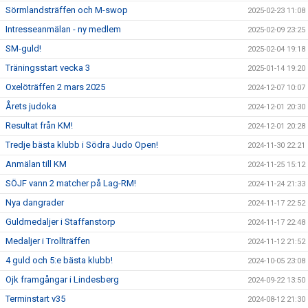
Sörmlandsträffen och M-swop
2025-02-23 11:08
Intresseanmälan - ny medlem
2025-02-09 23:25
SM-guld!
2025-02-04 19:18
Träningsstart vecka 3
2025-01-14 19:20
Oxelöträffen 2 mars 2025
2024-12-07 10:07
Årets judoka
2024-12-01 20:30
Resultat från KM!
2024-12-01 20:28
Tredje bästa klubb i Södra Judo Open!
2024-11-30 22:21
Anmälan till KM
2024-11-25 15:12
SÖJF vann 2 matcher på Lag-RM!
2024-11-24 21:33
Nya dangrader
2024-11-17 22:52
Guldmedaljer i Staffanstorp
2024-11-17 22:48
Medaljer i Trollträffen
2024-11-12 21:52
4 guld och 5:e bästa klubb!
2024-10-05 23:08
Ojk framgångar i Lindesberg
2024-09-22 13:50
Terminstart v35
2024-08-12 21:30