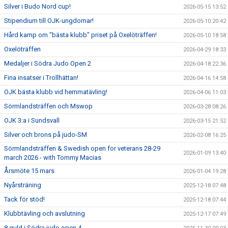
KALENDER
Silver i Budo Nord cup!
2026-05-15 13:52
Stipendium till OJK-ungdomar!
2026-05-10 20:42
WEBSHOP
Hård kamp om "bästa klubb" priset på Oxelöträffen!
2026-05-10 18:58
Oxelöträffen
2026-04-29 18:33
Medaljer i Södra Judo Open 2
2026-04-18 22:36
Fina insatser i Trollhättan!
2026-04-16 14:58
OJK bästa klubb vid hemmatävling!
2026-04-06 11:03
Sörmlandsträffen och Mswop
2026-03-28 08:26
OJK 3:a i Sundsvall
2026-03-15 21:52
Silver och brons på judo-SM
2026-02-08 16:25
Sörmlandsträffen & Swedish open for veterans 28-29
2026-01-09 13:40
march 2026 - with Tommy Macias
Årsmöte 15 mars
2026-01-04 19:28
Nyårsträning
2025-12-18 07:48
Tack för stöd!
2025-12-18 07:44
Klubbtävling och avslutning
2025-12-17 07:49
8 guld i Södra judo open 4