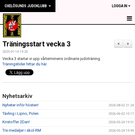
OXELÖSUNDS JUDOKLUBB
LOGGA IN
HEM
Träningsstart vecka 3
NYHETER
<
>
2025-01-14 19:20
OM KLUBBEN
Vecka 3 startar vi upp vårterminens ordinarie judoträning.
Träningstider hittar du här.
TRÄNINGSTIDER
TÄVLING
Nyhetsarkiv
KONTAKT
Nyheter inför hösten!
2026-08-02 21:24
SPONSORER
Tävling i Lipno, Polen
2026-06-02 10:17
Kristoffer 2Dan!
MEDLEMSKAP
2026-05-24 19:51
Tre medaljer i skol-RM
2026-05-24 19:49