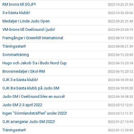
RM brons till SÖJF!!
2022-10-25 21:04
3:e bästa klubb!
2022-10-25 20:56
Medaljer i Linde Judo Open
2022-09-25 21:48
VM-brons till Oxelösund i judo!
2022-09-23 00:19
Framgångar i Greenhill International
2022-08-14 13:55
Träningsstart!
2022-08-08 21:39
Sommarträning
2022-06-15 23:40
Hugo och Jakob 5:a i Budo Nord Cup
2022-06-15 23:18
Bronsmedaljer i Skol-RM
2022-06-15 23:12
OJK 3:e bästa klubb!
2022-04-18 09:42
OJK 8:e bästa klubb på Judo-SM
2022-04-18 09:20
Judo-SM i Oxelösund blev en succé!
2022-04-18 08:32
Judo-SM 2-3 april 2022
2022-02-12 12:01
Ingen "Sörmlandsträffen" under 2022!
2022-02-12 11:57
OJK arrangerar Judo-SM 2022!
2022-01-27 13:49
Träningsstart!
2022-01-12 20:45