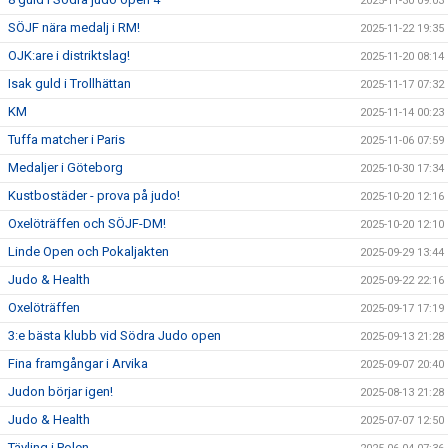
2025-11-30 09:03
SÖJF nära medalj i RM!
2025-11-22 19:35
OJK:are i distriktslag!
2025-11-20 08:14
Isak guld i Trollhättan
2025-11-17 07:32
KM
2025-11-14 00:23
Tuffa matcher i Paris
2025-11-06 07:59
Medaljer i Göteborg
2025-10-30 17:34
Kustbostäder - prova på judo!
2025-10-20 12:16
Oxelöträffen och SÖJF-DM!
2025-10-20 12:10
Linde Open och Pokaljakten
2025-09-29 13:44
Judo & Health
2025-09-22 22:16
Oxelöträffen
2025-09-17 17:19
3:e bästa klubb vid Södra Judo open
2025-09-13 21:28
Fina framgångar i Arvika
2025-09-07 20:40
Judon börjar igen!
2025-08-13 21:28
Judo & Health
2025-07-07 12:50
Tävling i Polen