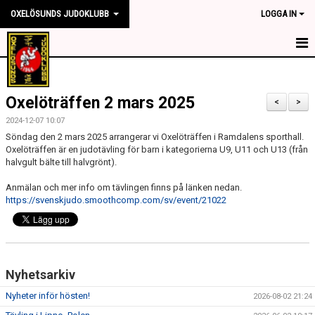
OXELÖSUNDS JUDOKLUBB
LOGGA IN
HEM
Oxelöträffen 2 mars 2025
NYHETER
<
>
2024-12-07 10:07
OM KLUBBEN
Söndag den 2 mars 2025 arrangerar vi Oxelöträffen i Ramdalens sporthall.
Oxelöträffen är en judotävling för barn i kategorierna U9, U11 och U13 (från
halvgult bälte till halvgrönt).
TRÄNINGSTIDER
Anmälan och mer info om tävlingen finns på länken nedan.
TÄVLING
https://svenskjudo.smoothcomp.com/sv/event/21022
KONTAKT
SPONSORER
Nyhetsarkiv
MEDLEMSKAP
Nyheter inför hösten!
2026-08-02 21:24