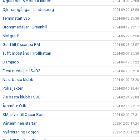
4 guld och 5:e bästa klubb!
2024-10-05 23:08
Ojk framgångar i Lindesberg
2024-09-22 13:50
Terminstart v35
2024-08-12 21:30
Bronsmedaljer i Greenhill
2024-08-12 21:17
NM guld!
2024-05-27 07:58
Guld till Oscar på RM
2024-05-23 23:57
Tufft motstånd i Trollhättan
2024-05-07 21:30
Damjudo
2024-04-19 07:22
Flera medaljer i SJO2
2024-04-19 07:18
Näst bästa klubb
2024-04-07 23:26
Pokaljakten
2024-03-10 15:44
7:e bästa klubb i SJO1
2024-02-24 23:08
Årsmöte OJK
2024-02-18 21:12
SM silver till Oscar Borin!
2024-02-09 07:31
Vårterminen startar
2023-12-30 17:24
Nyårsträning i dojon!
2023-12-30 17:23