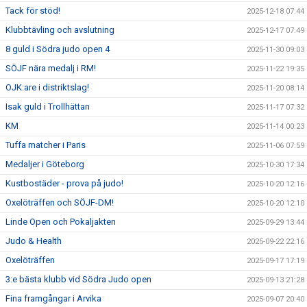
Tack för stöd!
2025-12-18 07:44
Klubbtävling och avslutning
2025-12-17 07:49
8 guld i Södra judo open 4
2025-11-30 09:03
SÖJF nära medalj i RM!
2025-11-22 19:35
OJK:are i distriktslag!
2025-11-20 08:14
Isak guld i Trollhättan
2025-11-17 07:32
KM
2025-11-14 00:23
Tuffa matcher i Paris
2025-11-06 07:59
Medaljer i Göteborg
2025-10-30 17:34
Kustbostäder - prova på judo!
2025-10-20 12:16
Oxelöträffen och SÖJF-DM!
2025-10-20 12:10
Linde Open och Pokaljakten
2025-09-29 13:44
Judo & Health
2025-09-22 22:16
Oxelöträffen
2025-09-17 17:19
3:e bästa klubb vid Södra Judo open
2025-09-13 21:28
Fina framgångar i Arvika
2025-09-07 20:40