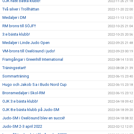
OJK näst bästa klubb!
2022-11-26 21:18
Två silver i Trollhättan
2022-11-20 22:00
Medaljer i DM
2022-11-13 12:51
RM brons till SÖJF!!
2022-10-25 21:04
3:e bästa klubb!
2022-10-25 20:56
Medaljer i Linde Judo Open
2022-09-25 21:48
VM-brons till Oxelösund i judo!
2022-09-23 00:19
Framgångar i Greenhill International
2022-08-14 13:55
Träningsstart!
2022-08-08 21:39
Sommarträning
2022-06-15 23:40
Hugo och Jakob 5:a i Budo Nord Cup
2022-06-15 23:18
Bronsmedaljer i Skol-RM
2022-06-15 23:12
OJK 3:e bästa klubb!
2022-04-18 09:42
OJK 8:e bästa klubb på Judo-SM
2022-04-18 09:20
Judo-SM i Oxelösund blev en succé!
2022-04-18 08:32
Judo-SM 2-3 april 2022
2022-02-12 12:01