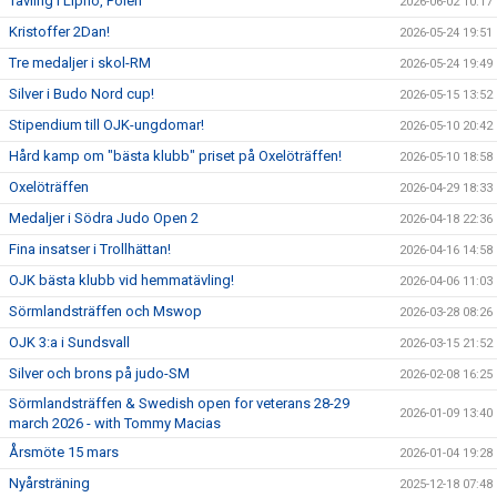
Tävling i Lipno, Polen
KALENDER
2026-06-02 10:17
Kristoffer 2Dan!
2026-05-24 19:51
WEBSHOP
Tre medaljer i skol-RM
2026-05-24 19:49
Silver i Budo Nord cup!
2026-05-15 13:52
Stipendium till OJK-ungdomar!
2026-05-10 20:42
Hård kamp om "bästa klubb" priset på Oxelöträffen!
2026-05-10 18:58
Oxelöträffen
2026-04-29 18:33
Medaljer i Södra Judo Open 2
2026-04-18 22:36
Fina insatser i Trollhättan!
2026-04-16 14:58
OJK bästa klubb vid hemmatävling!
2026-04-06 11:03
Sörmlandsträffen och Mswop
2026-03-28 08:26
OJK 3:a i Sundsvall
2026-03-15 21:52
Silver och brons på judo-SM
2026-02-08 16:25
Sörmlandsträffen & Swedish open for veterans 28-29
2026-01-09 13:40
march 2026 - with Tommy Macias
Årsmöte 15 mars
2026-01-04 19:28
Nyårsträning
2025-12-18 07:48