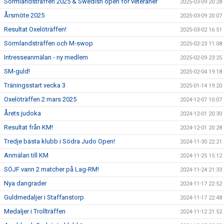
Sörmlandsträffen 2025 & Swedish open för veteraner
2025-03-09 20:28
Årsmöte 2025
2025-03-09 20:07
Resultat Oxelöträffen!
2025-03-02 16:51
Sörmlandsträffen och M-swop
2025-02-23 11:08
Intresseanmälan - ny medlem
2025-02-09 23:25
SM-guld!
2025-02-04 19:18
Träningsstart vecka 3
2025-01-14 19:20
Oxelöträffen 2 mars 2025
2024-12-07 10:07
Årets judoka
2024-12-01 20:30
Resultat från KM!
2024-12-01 20:28
Tredje bästa klubb i Södra Judo Open!
2024-11-30 22:21
Anmälan till KM
2024-11-25 15:12
SÖJF vann 2 matcher på Lag-RM!
2024-11-24 21:33
Nya dangrader
2024-11-17 22:52
Guldmedaljer i Staffanstorp
2024-11-17 22:48
Medaljer i Trollträffen
2024-11-12 21:52