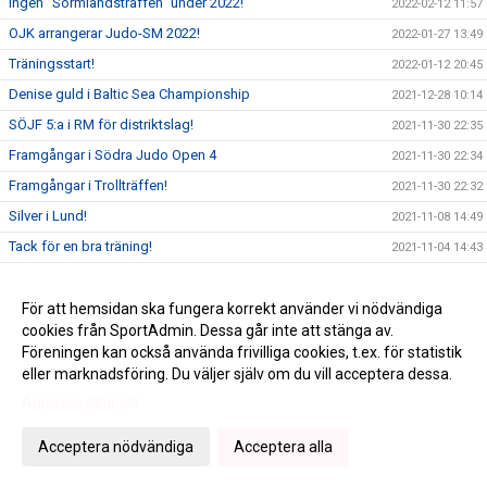
Ingen "Sörmlandsträffen" under 2022!
2022-02-12 11:57
OJK arrangerar Judo-SM 2022!
2022-01-27 13:49
Träningsstart!
2022-01-12 20:45
Denise guld i Baltic Sea Championship
2021-12-28 10:14
SÖJF 5:a i RM för distriktslag!
2021-11-30 22:35
Framgångar i Södra Judo Open 4
2021-11-30 22:34
Framgångar i Trollträffen!
2021-11-30 22:32
Silver i Lund!
2021-11-08 14:49
Tack för en bra träning!
2021-11-04 14:43
Medaljer i SJO3
2021-11-03 22:43
Bronsmedaljer till Hugo och Jakob!
För att hemsidan ska fungera korrekt använder vi nödvändiga
2021-11-01 22:45
cookies från SportAdmin. Dessa går inte att stänga av.
Denise på Europacup!
2021-10-31 22:51
Föreningen kan också använda frivilliga cookies, t.ex. för statistik
eller marknadsföring. Du väljer själv om du vill acceptera dessa.
Anpassa dina val
Cookie-inställningar
Gå till Webbversion
Acceptera nödvändiga
Acceptera alla