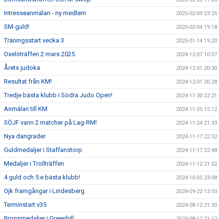
Intresseanmälan - ny medlem
2025-02-09 23:25
SM-guld!
2025-02-04 19:18
Träningsstart vecka 3
2025-01-14 19:20
Oxelöträffen 2 mars 2025
2024-12-07 10:07
Årets judoka
2024-12-01 20:30
Resultat från KM!
2024-12-01 20:28
Tredje bästa klubb i Södra Judo Open!
2024-11-30 22:21
Anmälan till KM
2024-11-25 15:12
SÖJF vann 2 matcher på Lag-RM!
2024-11-24 21:33
Nya dangrader
2024-11-17 22:52
Guldmedaljer i Staffanstorp
2024-11-17 22:48
Medaljer i Trollträffen
2024-11-12 21:52
4 guld och 5:e bästa klubb!
2024-10-05 23:08
Ojk framgångar i Lindesberg
2024-09-22 13:50
Terminstart v35
2024-08-12 21:30
Bronsmedaljer i Greenhill
2024-08-12 21:17