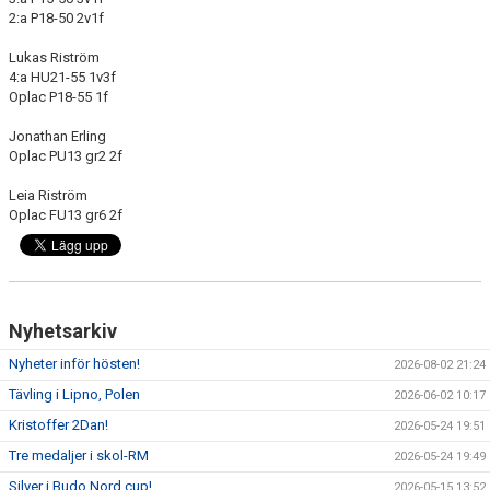
KALENDER
2:a P18-50 2v1f
WEBSHOP
Lukas Riström
4:a HU21-55 1v3f
Oplac P18-55 1f
Jonathan Erling
Oplac PU13 gr2 2f
Leia Riström
Oplac FU13 gr6 2f
Nyhetsarkiv
Nyheter inför hösten!
2026-08-02 21:24
Tävling i Lipno, Polen
2026-06-02 10:17
Kristoffer 2Dan!
2026-05-24 19:51
Tre medaljer i skol-RM
2026-05-24 19:49
Silver i Budo Nord cup!
2026-05-15 13:52