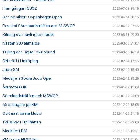
Framgångar i SJO2
2023-07-31 19:19
Denise silver i Copenhagen Open
2023-04-14 08:15
Resultat Sörmlandsträffen och M-SWOP
2023-04-02 07:55
Ritning över tävlingsområdet
2023-03-31 09:30
Nästan 300 anmälda!
2023-03-30 21:07
Tävling och läger i Oxelösund
2023-03-05 16:18
ON-träff i Linköping
2023-02-14 17:56
Judo-SM
2023-02-12 15:40
Medaljer i Södra Judo Open
2023-02-12 15:29
Årsmöte OJK
2023-01-27 11:08
Sörmlandsträffen och MSWOP
2023-01-22 23:08
65 deltagare på KM!
2022-12-04 18:03
OJK näst bästa klubb!
2022-11-26 21:18
Två silver i Trollhättan
2022-11-20 22:00
Medaljer i DM
2022-11-13 12:51
RM brons till SÖJF!!
2022-10-25 21:04