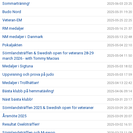
Sommarträning!
2025-06-03 23:25
Budo Nord
2025-05-31 19:20
Veteran-EM
2025-05-25 22:25
RM medaljer
2025-05-16 21:37
NM medaljer i Danmark
2025-05-13 22:48
Pokaljakten
2025-05-04 22:10
Sörmlandsträffen & Swedish open for veterans 28-29
2025-05-04 11:50
march 2026 - with Tommy Macias
Medaljer i Sigtuna
2025-05-03 18:02
Uppvisning och prova på judo
2025-05-03 17:59
Medaljer i Trollhättan!
2025-04-13 22:42
Bästa klubb på hemmatävling!
2025-04-06 09:14
Näst bästa klubb!
2025-03-31 23:17
Sörmlandsträffen 2025 & Swedish open för veteraner
2025-03-09 20:28
Årsmöte 2025
2025-03-09 20:07
Resultat Oxelöträffen!
2025-03-02 16:51
Sörmlandsträffen och M-swop
2025-02-23 11:08