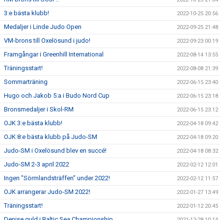
3:e bästa klubb!
2022-10-25 20:56
Medaljer i Linde Judo Open
2022-09-25 21:48
VM-brons till Oxelösund i judo!
2022-09-23 00:19
Framgångar i Greenhill International
2022-08-14 13:55
Träningsstart!
2022-08-08 21:39
Sommarträning
2022-06-15 23:40
Hugo och Jakob 5:a i Budo Nord Cup
2022-06-15 23:18
Bronsmedaljer i Skol-RM
2022-06-15 23:12
OJK 3:e bästa klubb!
2022-04-18 09:42
OJK 8:e bästa klubb på Judo-SM
2022-04-18 09:20
Judo-SM i Oxelösund blev en succé!
2022-04-18 08:32
Judo-SM 2-3 april 2022
2022-02-12 12:01
Ingen "Sörmlandsträffen" under 2022!
2022-02-12 11:57
OJK arrangerar Judo-SM 2022!
2022-01-27 13:49
Träningsstart!
2022-01-12 20:45
Denise guld i Baltic Sea Championship
2021-12-28 10:14