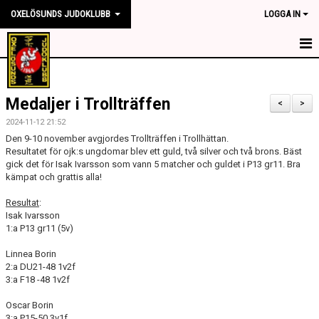
OXELÖSUNDS JUDOKLUBB
LOGGA IN
HEM
Medaljer i Trollträffen
NYHETER
<
>
2024-11-12 21:52
OM KLUBBEN
Den 9-10 november avgjordes Trollträffen i Trollhättan.
Resultatet för ojk:s ungdomar blev ett guld, två silver och två brons. Bäst
gick det för Isak Ivarsson som vann 5 matcher och guldet i P13 gr11. Bra
TRÄNINGSTIDER
kämpat och grattis alla!
TÄVLING
Resultat
:
Isak Ivarsson
KONTAKT
1:a P13 gr11 (5v)
Linnea Borin
SPONSORER
2:a DU21-48 1v2f
3:a F18 -48 1v2f
MEDLEMSKAP
Oscar Borin
3:a P15-50 3v1f