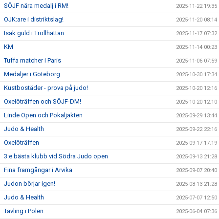
SÖJF nära medalj i RM!
2025-11-22 19:35
OJK:are i distriktslag!
2025-11-20 08:14
Isak guld i Trollhättan
2025-11-17 07:32
KM
2025-11-14 00:23
Tuffa matcher i Paris
2025-11-06 07:59
Medaljer i Göteborg
2025-10-30 17:34
Kustbostäder - prova på judo!
2025-10-20 12:16
Oxelöträffen och SÖJF-DM!
2025-10-20 12:10
Linde Open och Pokaljakten
2025-09-29 13:44
Judo & Health
2025-09-22 22:16
Oxelöträffen
2025-09-17 17:19
3:e bästa klubb vid Södra Judo open
2025-09-13 21:28
Fina framgångar i Arvika
2025-09-07 20:40
Judon börjar igen!
2025-08-13 21:28
Judo & Health
2025-07-07 12:50
Tävling i Polen
2025-06-04 07:36