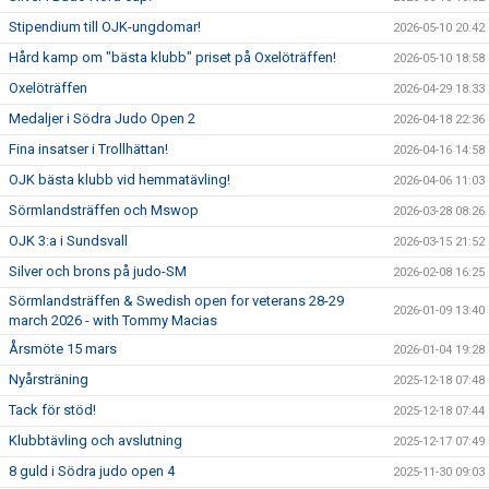
Stipendium till OJK-ungdomar!
2026-05-10 20:42
Hård kamp om "bästa klubb" priset på Oxelöträffen!
2026-05-10 18:58
Oxelöträffen
2026-04-29 18:33
Medaljer i Södra Judo Open 2
2026-04-18 22:36
Fina insatser i Trollhättan!
2026-04-16 14:58
OJK bästa klubb vid hemmatävling!
2026-04-06 11:03
Sörmlandsträffen och Mswop
2026-03-28 08:26
OJK 3:a i Sundsvall
2026-03-15 21:52
Silver och brons på judo-SM
2026-02-08 16:25
Sörmlandsträffen & Swedish open for veterans 28-29
2026-01-09 13:40
march 2026 - with Tommy Macias
Årsmöte 15 mars
2026-01-04 19:28
Nyårsträning
2025-12-18 07:48
Tack för stöd!
2025-12-18 07:44
Klubbtävling och avslutning
2025-12-17 07:49
8 guld i Södra judo open 4
2025-11-30 09:03