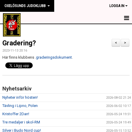
OXELÖSUNDS JUDOKLUBB
LOGGA IN
HEM
Gradering?
NYHETER
<
>
2023-11-13 20:16
OM KLUBBEN
Här finns klubbens .
graderingsdokument
.
TRÄNINGSTIDER
TÄVLING
Nyhetsarkiv
KONTAKT
Nyheter inför hösten!
2026-08-02 21:24
Tävling i Lipno, Polen
2026-06-02 10:17
SPONSORER
Kristoffer 2Dan!
2026-05-24 19:51
MEDLEMSKAP
Tre medaljer i skol-RM
2026-05-24 19:49
Silver i Budo Nord cup!
2026-05-15 13:52