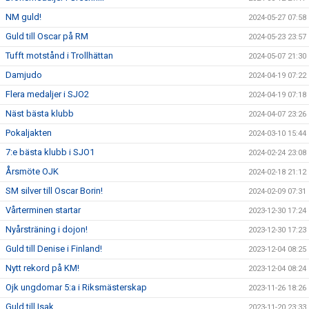
NM guld!
2024-05-27 07:58
Guld till Oscar på RM
2024-05-23 23:57
Tufft motstånd i Trollhättan
2024-05-07 21:30
Damjudo
2024-04-19 07:22
Flera medaljer i SJO2
2024-04-19 07:18
Näst bästa klubb
2024-04-07 23:26
Pokaljakten
2024-03-10 15:44
7:e bästa klubb i SJO1
2024-02-24 23:08
Årsmöte OJK
2024-02-18 21:12
SM silver till Oscar Borin!
2024-02-09 07:31
Vårterminen startar
2023-12-30 17:24
Nyårsträning i dojon!
2023-12-30 17:23
Guld till Denise i Finland!
2023-12-04 08:25
Nytt rekord på KM!
2023-12-04 08:24
Ojk ungdomar 5:a i Riksmästerskap
2023-11-26 18:26
Guld till Isak
2023-11-20 23:33