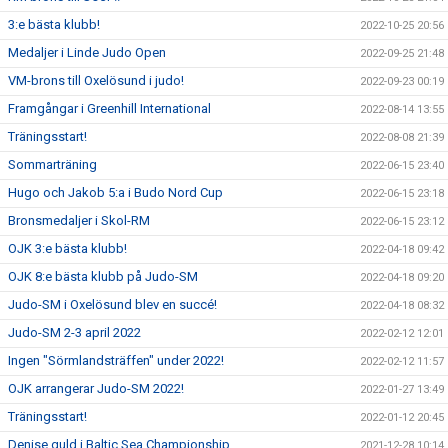
3:e bästa klubb!
2022-10-25 20:56
Medaljer i Linde Judo Open
2022-09-25 21:48
VM-brons till Oxelösund i judo!
2022-09-23 00:19
Framgångar i Greenhill International
2022-08-14 13:55
Träningsstart!
2022-08-08 21:39
Sommarträning
2022-06-15 23:40
Hugo och Jakob 5:a i Budo Nord Cup
2022-06-15 23:18
Bronsmedaljer i Skol-RM
2022-06-15 23:12
OJK 3:e bästa klubb!
2022-04-18 09:42
OJK 8:e bästa klubb på Judo-SM
2022-04-18 09:20
Judo-SM i Oxelösund blev en succé!
2022-04-18 08:32
Judo-SM 2-3 april 2022
2022-02-12 12:01
Ingen "Sörmlandsträffen" under 2022!
2022-02-12 11:57
OJK arrangerar Judo-SM 2022!
2022-01-27 13:49
Träningsstart!
2022-01-12 20:45
Denise guld i Baltic Sea Championship
2021-12-28 10:14