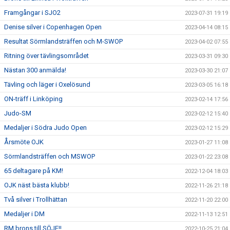
Framgångar i SJO2
2023-07-31 19:19
Denise silver i Copenhagen Open
2023-04-14 08:15
Resultat Sörmlandsträffen och M-SWOP
2023-04-02 07:55
Ritning över tävlingsområdet
2023-03-31 09:30
Nästan 300 anmälda!
2023-03-30 21:07
Tävling och läger i Oxelösund
2023-03-05 16:18
ON-träff i Linköping
2023-02-14 17:56
Judo-SM
2023-02-12 15:40
Medaljer i Södra Judo Open
2023-02-12 15:29
Årsmöte OJK
2023-01-27 11:08
Sörmlandsträffen och MSWOP
2023-01-22 23:08
65 deltagare på KM!
2022-12-04 18:03
OJK näst bästa klubb!
2022-11-26 21:18
Två silver i Trollhättan
2022-11-20 22:00
Medaljer i DM
2022-11-13 12:51
RM brons till SÖJF!!
2022-10-25 21:04