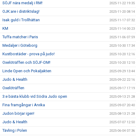
SÖJF nära medalj i RM!
2025-11-22 19:35
OJK:are i distriktslag!
2025-11-20 08:14
Isak guld i Trollhättan
2025-11-17 07:32
KM
2025-11-14 00:23
Tuffa matcher i Paris
2025-11-06 07:59
Medaljer i Göteborg
2025-10-30 17:34
Kustbostäder - prova på judo!
2025-10-20 12:16
Oxelöträffen och SÖJF-DM!
2025-10-20 12:10
Linde Open och Pokaljakten
2025-09-29 13:44
Judo & Health
2025-09-22 22:16
Oxelöträffen
2025-09-17 17:19
3:e bästa klubb vid Södra Judo open
2025-09-13 21:28
Fina framgångar i Arvika
2025-09-07 20:40
Judon börjar igen!
2025-08-13 21:28
Judo & Health
2025-07-07 12:50
Tävling i Polen
2025-06-04 07:36