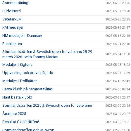
Sommarträning!
2025-06-03 23:25
Budo Nord
2025-05-31 19:20
Veteran-EM
2025-05-25 22:25
RM medaljer
2025-05-16 21:37
NM medaljer i Danmark
2025-05-13 22:48
Pokaljakten
2025-05-04 22:10
Sörmlandsträffen & Swedish open for veterans 28-29
2025-05-04 11:50
march 2026 - with Tommy Macias
Medaljer i Sigtuna
2025-05-03 18:02
Uppvisning och prova på judo
2025-05-03 17:59
Medaljer i Trollhättan!
2025-04-13 22:42
Bästa klubb på hemmatävling!
2025-04-06 09:14
Näst bästa klubb!
2025-03-31 23:17
Sörmlandsträffen 2025 & Swedish open för veteraner
2025-03-09 20:28
Årsmöte 2025
2025-03-09 20:07
Resultat Oxelöträffen!
2025-03-02 16:51
Sörmlandsträffen och M-swop
2025-02-23 11:08