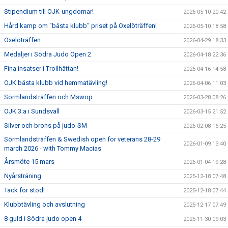
KALENDER
Stipendium till OJK-ungdomar!
2026-05-10 20:42
WEBSHOP
Hård kamp om "bästa klubb" priset på Oxelöträffen!
2026-05-10 18:58
Oxelöträffen
2026-04-29 18:33
Medaljer i Södra Judo Open 2
2026-04-18 22:36
Fina insatser i Trollhättan!
2026-04-16 14:58
OJK bästa klubb vid hemmatävling!
2026-04-06 11:03
Sörmlandsträffen och Mswop
2026-03-28 08:26
OJK 3:a i Sundsvall
2026-03-15 21:52
Silver och brons på judo-SM
2026-02-08 16:25
Sörmlandsträffen & Swedish open for veterans 28-29
2026-01-09 13:40
march 2026 - with Tommy Macias
Årsmöte 15 mars
2026-01-04 19:28
Nyårsträning
2025-12-18 07:48
Tack för stöd!
2025-12-18 07:44
Klubbtävling och avslutning
2025-12-17 07:49
8 guld i Södra judo open 4
2025-11-30 09:03